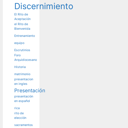
Discernimiento
El Rito de
Aceptación
el Rito de
Bienvenida
Entrenamiento
equipo
Escrutinios
Foro
Arquidiocesano
Historia
matrimonio
presentacion
en ingles
Presentación
presentación
en español
rica
rito de
elección
sacramentos