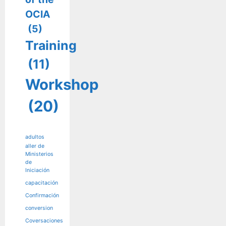
OCIA
(5)
Training
(11)
Workshop
(20)
adultos
aller de
Ministerios
de
Iniciación
capacitación
Confirmación
conversion
Coversaciones