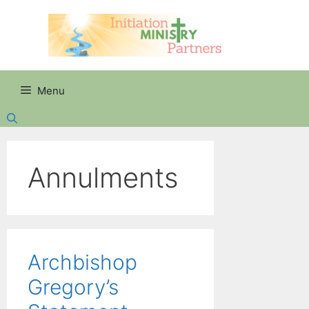
Skip
to
content
Menu
Annulments
Archbishop
Gregory’s