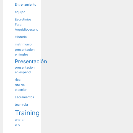
Entrenamiento
equipo
Escrutinios
Foro
Arquidiocesano
Historia
matrimonio
presentacion
en ingles
Presentación
presentación
en español
rica
rito de
elección
sacramentos
teamrcia
Training
uno-a-
uno