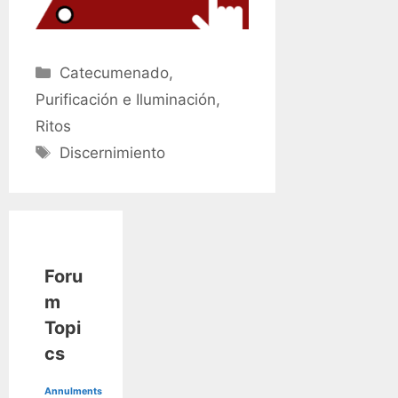
Categories
Catecumenado
,
Purificación e Iluminación
,
Ritos
Tags
Discernimiento
Foru
m
Topi
cs
Annulments