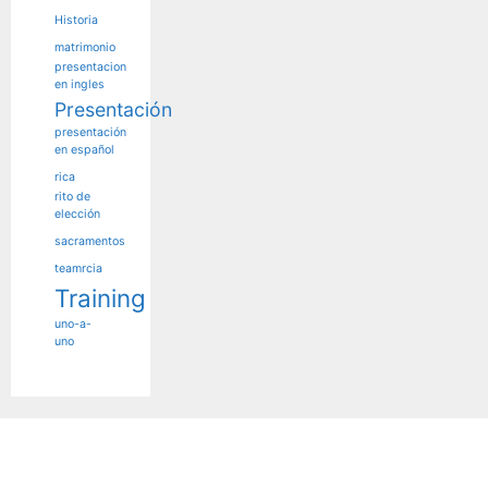
Historia
matrimonio
presentacion
en ingles
Presentación
presentación
en español
rica
rito de
elección
sacramentos
teamrcia
Training
uno-a-
uno