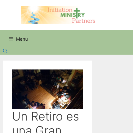
Skip
to
content
Menu
Un Retiro es
una Gran