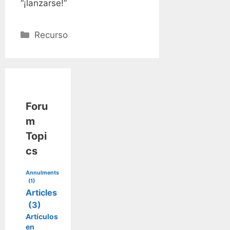
“¡lanzarse!”
Categories
Recurso
Foru
m
Topi
cs
Annulments
(1)
Articles
(3)
Artículos
en