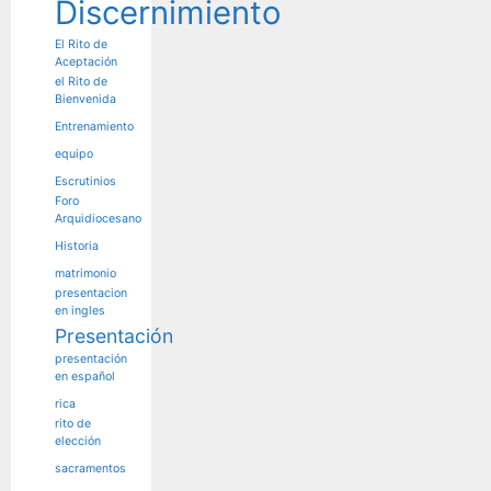
Discernimiento
El Rito de
Aceptación
el Rito de
Bienvenida
Entrenamiento
equipo
Escrutinios
Foro
Arquidiocesano
Historia
matrimonio
presentacion
en ingles
Presentación
presentación
en español
rica
rito de
elección
sacramentos